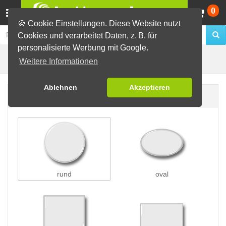
Wa
0
🍪 Cookie Einstellungen. Diese Website nutzt
Cookies und verarbeitet Daten, z. B. für
personalisierte Werbung mit Google.
Clip-Buttons
Buttons erstellen
Weitere Informationen
Ablehnen
Akzeptieren
Buttonform
rund
oval