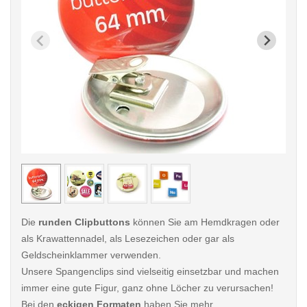
< /picture>
< /pi
Die
runden Clipbuttons
können Sie am Hemdkragen oder
als Krawattennadel, als Lesezeichen oder gar als
Geldscheinklammer verwenden.
Unsere Spangenclips sind vielseitig einsetzbar und machen
immer eine gute Figur, ganz ohne Löcher zu verursachen!
Bei den
eckigen Formaten
haben Sie mehr