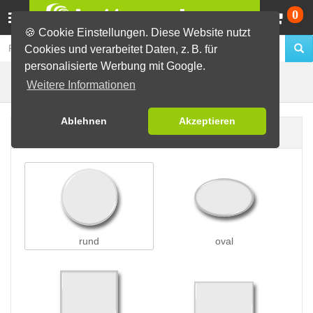
Wa
0
🍪 Cookie Einstellungen. Diese Website nutzt
Cookies und verarbeitet Daten, z. B. für
personalisierte Werbung mit Google.
Clip-Buttons
Buttons erstellen
Weitere Informationen
Ablehnen
Akzeptieren
Buttonform
rund
oval