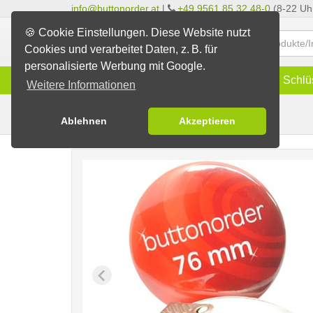
info@buttonorder.at
|
+49 9561 85 32 48-0
(8-22 Uh
🍪 Cookie Einstellungen. Diese Website nutzt
Cookies und verarbeitet Daten, z. B. für
personalisierte Werbung mit Google.
Infos
Buttons
Magnete
Schlü
Weitere Informationen
Clip-Buttons
Buttons erstellen
Ablehnen
Akzeptieren