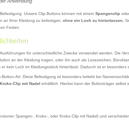
n der Anwendung
l-Befestigung. Unsere Clip-Buttons können mit einem
Spangenclip
ode
n an Ihrer Kleidung zu befestigen,
ohne ein Loch zu hinterlassen.
Si
ßen Festen.
lichkeiten
Ausführungen für unterschiedliche Zwecke verwendet werden. Die Ver
tton an der Kleidung tragen, oder ihn auch als Lesezeichen, Bürokl
s er kein Loch im Kleidungsstück hinterlässt. Dadurch ist er besonders
ip-Button-Art. Diese Befestigung ist besonders beliebt bei Namensschi
Kroko-Clip mit Nadel
erhältlich. Hierbei kann der Buttonträger selbst
Versionen Spangen-, Kroko-, oder Kroko-Clip mit Nadel) und verschie