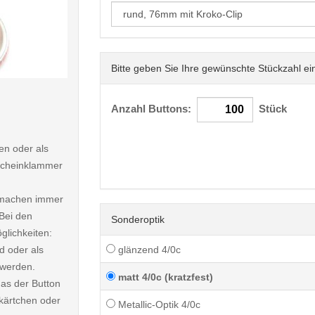
Bitte geben Sie Ihre gewünschte Stückzahl ei
< /picture>
Anzahl Buttons:
Stück
n oder als
dscheinklammer
d machen immer
Bei den
Sonderoptik
lichkeiten:
d oder als
glänzend 4/0c
 werden.
matt 4/0c (kratzfest)
das der Button
chkärtchen oder
Metallic-Optik 4/0c