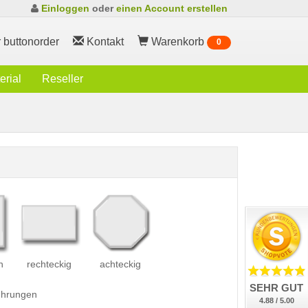
Einloggen
oder
einen Account erstellen
 buttonorder
Kontakt
Warenkorb
0
rial
Reseller
h
rechteckig
achteckig
SEHR GUT
führungen
4.88 / 5.00