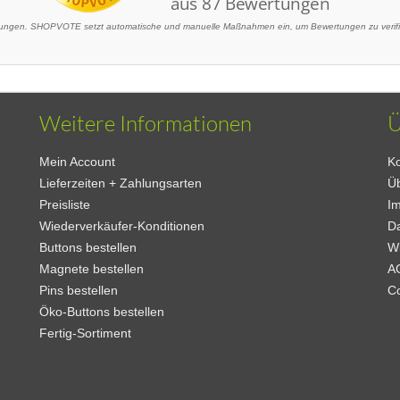
ngen. SHOPVOTE setzt automatische und manuelle Maßnahmen ein, um Bewertungen zu verifizi
Weitere Informationen
Ü
Mein Account
Ko
Lieferzeiten + Zahlungsarten
Ü
Preisliste
I
Wiederverkäufer-Konditionen
D
Buttons bestellen
W
Magnete bestellen
A
Pins bestellen
C
Öko-Buttons bestellen
Fertig-Sortiment