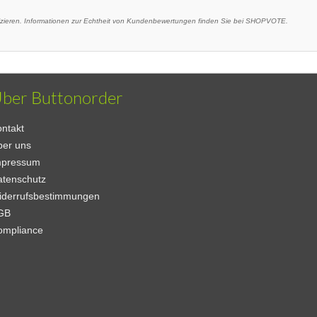
eren. Informationen zur Echtheit von Kundenbewertungen finden Sie bei SHOPVOTE.
ber Buttonorder
ntakt
ber uns
mpressum
atenschutz
iderrufsbestimmungen
GB
ompliance