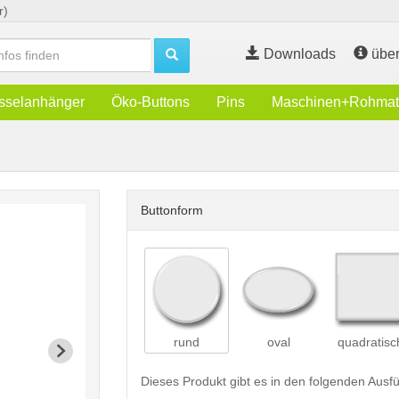
r)
Downloads
über
sselanhänger
Öko-Buttons
Pins
Maschinen+Rohmate
Buttonform
rund
oval
quadratisc
Dieses Produkt gibt es in den folgenden Aus