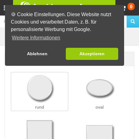
Wa
0
🍪 Cookie Einstellungen. Diese Website nutzt
Cookies und verarbeitet Daten, z. B. für
personalisierte Werbung mit Google.
Clip-Buttons
Buttons erstellen
Weitere Informationen
Ablehnen
Akzeptieren
Buttonform
rund
oval