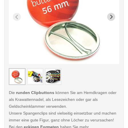
< /picture>
< /pi
Die
runden Clipbuttons
können Sie am Hemdkragen oder
als Krawattennadel, als Lesezeichen oder gar als
Geldscheinklammer verwenden.
Unsere Spangenclips sind vielseitig einsetzbar und machen
immer eine gute Figur, ganz ohne Löcher zu verursachen!
Bei den
eckigen Formaten
haben Sie mehr