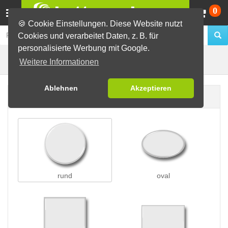
Wa
0
🍪 Cookie Einstellungen. Diese Website nutzt
Cookies und verarbeitet Daten, z. B. für
personalisierte Werbung mit Google.
Anhängerbuttons
Buttons erstellen
Weitere Informationen
Ablehnen
Akzeptieren
Buttonform
rund
oval