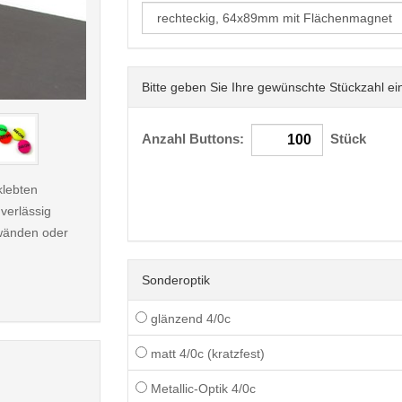
Bitte geben Sie Ihre gewünschte Stückzahl ei
< /picture>
Anzahl Buttons:
Stück
klebten
verlässig
nwänden oder
Sonderoptik
glänzend 4/0c
matt 4/0c (kratzfest)
Metallic-Optik 4/0c