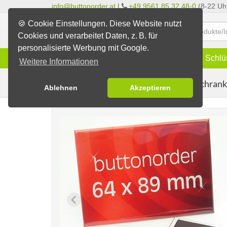
info@buttonorder.at
|
+49 9561 85 32 48-0
(8-22 Uh
🍪 Cookie Einstellungen. Diese Website nutzt
Cookies und verarbeitet Daten, z. B. für
personalisierte Werbung mit Google.
Infos
Buttons
Magnete
Schlü
Weitere Informationen
Kühlschran
Buttons erstellen
Magnetbuttons
Ablehnen
Akzeptieren