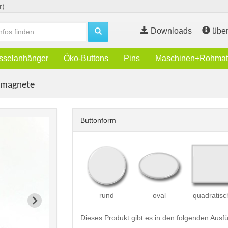
r)
Downloads
über
sselanhänger
Öko-Buttons
Pins
Maschinen+Rohmate
kmagnete
Buttonform
rund
oval
quadratisc
Dieses Produkt gibt es in den folgenden Aus