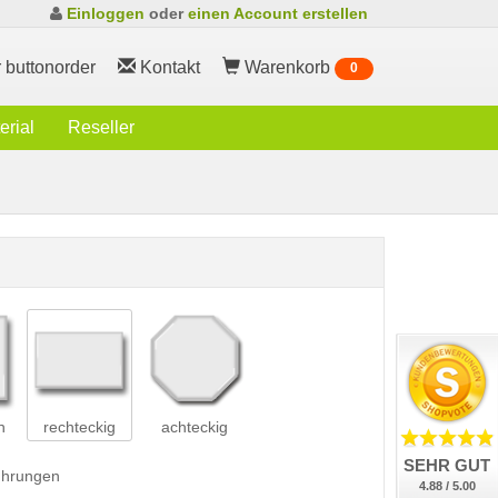
Einloggen
oder
einen Account erstellen
 buttonorder
Kontakt
Warenkorb
0
rial
Reseller
h
rechteckig
achteckig
SEHR GUT
führungen
4.88 / 5.00