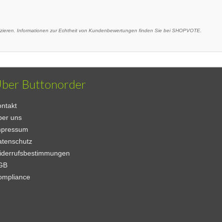
eren. Informationen zur Echtheit von Kundenbewertungen finden Sie bei SHOPVOTE.
ber Buttonorder
ntakt
ber uns
mpressum
atenschutz
iderrufsbestimmungen
GB
ompliance