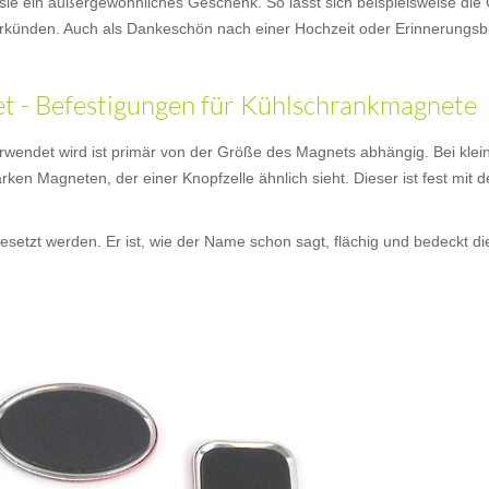
sie ein außergewöhnliches Geschenk. So lässt sich beispielsweise die
künden. Auch als Dankeschön nach einer Hochzeit oder Erinnerungsbi
 - Befestigungen für Kühlschrankmagnete
wendet wird ist primär von der Größe des Magnets abhängig. Bei klei
arken Magneten, der einer Knopfzelle ähnlich sieht. Dieser ist fest mi
setzt werden. Er ist, wie der Name schon sagt, flächig und bedeckt d