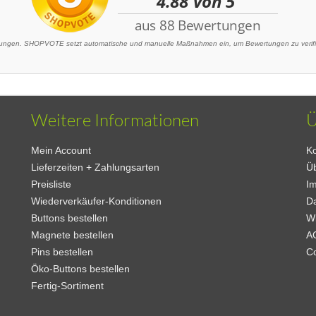
ngen. SHOPVOTE setzt automatische und manuelle Maßnahmen ein, um Bewertungen zu verifizi
Weitere Informationen
Ü
Mein Account
Ko
Lieferzeiten + Zahlungsarten
Ü
Preisliste
I
Wiederverkäufer-Konditionen
D
Buttons bestellen
W
Magnete bestellen
A
Pins bestellen
C
Öko-Buttons bestellen
Fertig-Sortiment