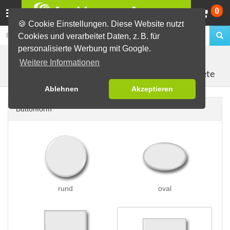
Wa
0
🍪 Cookie Einstellungen. Diese Website nutzt
Cookies und verarbeitet Daten, z. B. für
personalisierte Werbung mit Google.
Buttons erstellen
Magnetbuttons
Weitere Informationen
Kühlschrankmagnete
Ablehnen
Akzeptieren
Buttonform
rund
oval