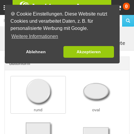
Wa
0
🍪 Cookie Einstellungen. Diese Website nutzt
Cookies und verarbeitet Daten, z. B. für
personalisierte Werbung mit Google.
Buttons erstellen
Magnetbuttons
Weitere Informationen
Kühlschrankmagnete
Ablehnen
Akzeptieren
Buttonform
rund
oval