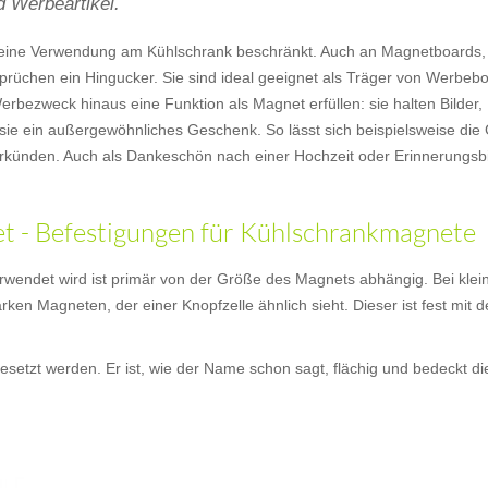
 Werbeartikel.
uf eine Verwendung am Kühlschrank beschränkt. Auch an Magnetboards
prüchen ein Hingucker. Sie sind ideal geeignet als Träger von Werbebo
bezweck hinaus eine Funktion als Magnet erfüllen: sie halten Bilder,
sie ein außergewöhnliches Geschenk. So lässt sich beispielsweise die
künden. Auch als Dankeschön nach einer Hochzeit oder Erinnerungsbi
 - Befestigungen für Kühlschrankmagnete
wendet wird ist primär von der Größe des Magnets abhängig. Bei klei
arken Magneten, der einer Knopfzelle ähnlich sieht. Dieser ist fest mi
setzt werden. Er ist, wie der Name schon sagt, flächig und bedeckt d