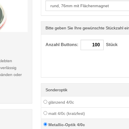
Bitte geben Sie Ihre gewünschte Stückzahl ei
< /picture>
Anzahl Buttons:
Stück
klebten
verlässig
nwänden oder
Sonderoptik
glänzend 4/0c
matt 4/0c (kratzfest)
Metallic-Optik 4/0c