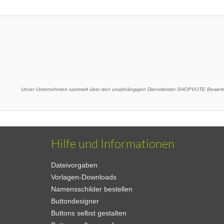
Unser Unternehmen sammelt über den unabhängigen Dienstleister SHOPVOTE Bewertu
Hilfe und Informationen
Dateivorgaben
Vorlagen-Downloads
Namensschilder bestellen
Buttondesigner
Buttons selbst gestalten