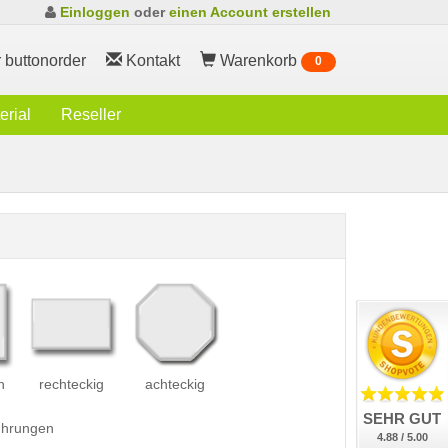
Einloggen
oder
einen Account erstellen
 buttonorder
Kontakt
Warenkorb
0
rial
Reseller
h
rechteckig
achteckig
SEHR GUT
führungen
4.88 / 5.00