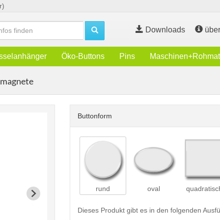
r)
Downloads
über
sselanhänger
Öko-Buttons
Pins
Maschinen+Rohmate
kmagnete
Buttonform
rund
oval
quadratisc
Dieses Produkt gibt es in den folgenden Aus