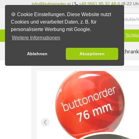
info@buttonorder.at
|
+49 9561 85 32 48-0
(8-22 Uh
🍪 Cookie Einstellungen. Diese Website nutzt
Cookies und verarbeitet Daten, z. B. für
personalisierte Werbung mit Google.
Infos
Buttons
Magnete
Schlü
Weitere Informationen
Kühlschran
Buttons erstellen
Magnetbuttons
Ablehnen
Akzeptieren