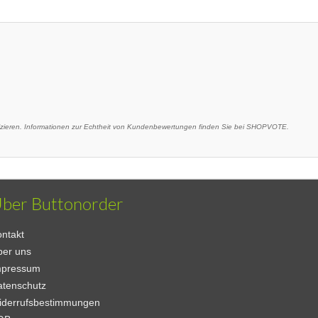
eren. Informationen zur Echtheit von Kundenbewertungen finden Sie bei SHOPVOTE.
ber Buttonorder
ntakt
ber uns
mpressum
atenschutz
iderrufsbestimmungen