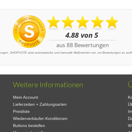
ngen. SHOPVOTE setzt automatische und manuelle Maßnahmen ein, um Bewertungen zu verifizi
Weitere Informationen
Ü
Mein Account
Ko
Lieferzeiten + Zahlungsarten
Ü
Preisliste
I
Wiederverkäufer-Konditionen
D
Buttons bestellen
W