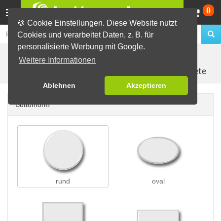
Wa
0
🍪 Cookie Einstellungen. Diese Website nutzt
Cookies und verarbeitet Daten, z. B. für
personalisierte Werbung mit Google.
Buttons erstellen
Magnetbuttons
Weitere Informationen
Kühlschrankmagnete
Ablehnen
Akzeptieren
Buttonform
rund
oval