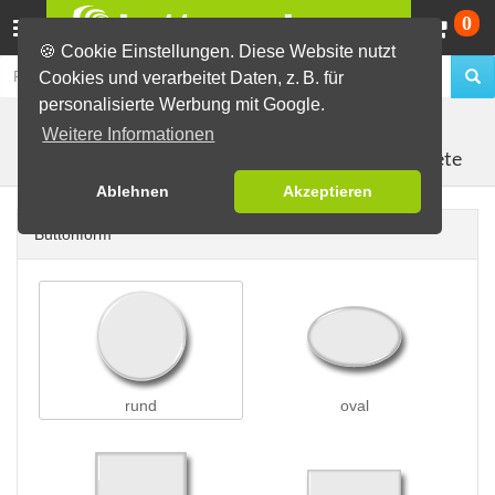
Wa
0
🍪 Cookie Einstellungen. Diese Website nutzt
Cookies und verarbeitet Daten, z. B. für
personalisierte Werbung mit Google.
Buttons erstellen
Magnetbuttons
Weitere Informationen
Kühlschrankmagnete
Ablehnen
Akzeptieren
Buttonform
rund
oval