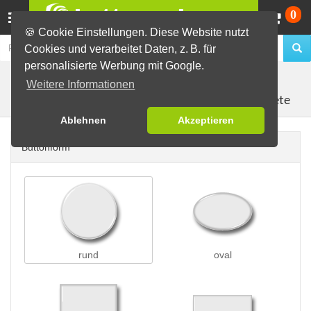
Wa
0
🍪 Cookie Einstellungen. Diese Website nutzt
Cookies und verarbeitet Daten, z. B. für
personalisierte Werbung mit Google.
Buttons erstellen
Magnetbuttons
Weitere Informationen
Kühlschrankmagnete
Ablehnen
Akzeptieren
Buttonform
rund
oval