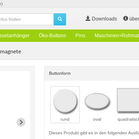
r)
Downloads
über
sselanhänger
Öko-Buttons
Pins
Maschinen+Rohmate
kmagnete
Buttonform
rund
oval
quadratisc
Dieses Produkt gibt es in den folgenden Aus