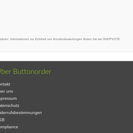
eren. Informationen zur Echtheit von Kundenbewertungen finden Sie bei SHOPVOTE.
ber Buttonorder
ntakt
ber uns
mpressum
atenschutz
iderrufsbestimmungen
GB
ompliance