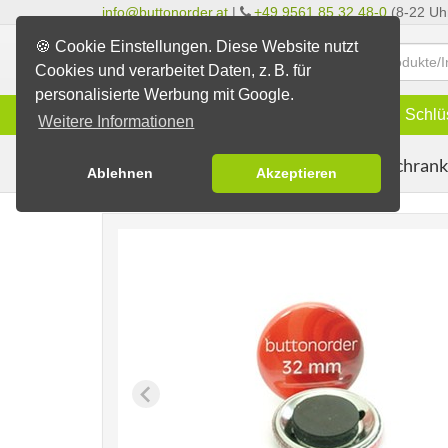
info@buttonorder.at
|
+49 9561 85 32 48-0
(8-22 Uh
🍪 Cookie Einstellungen. Diese Website nutzt
Cookies und verarbeitet Daten, z. B. für
personalisierte Werbung mit Google.
Infos
Buttons
Magnete
Schlü
Weitere Informationen
Kühlschran
Buttons erstellen
Magnetbuttons
Ablehnen
Akzeptieren