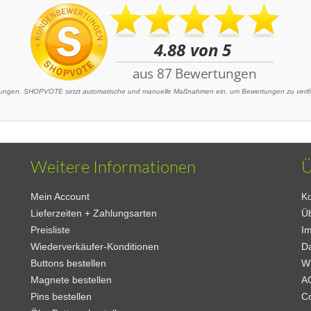
ngen. SHOPVOTE setzt automatische und manuelle Maßnahmen ein, um Bewertungen zu verifizi
Weitere Informationen
Ü
Mein Account
Ko
Lieferzeiten + Zahlungsarten
Ü
Preisliste
I
Wiederverkäufer-Konditionen
D
Buttons bestellen
W
Magnete bestellen
A
Pins bestellen
C