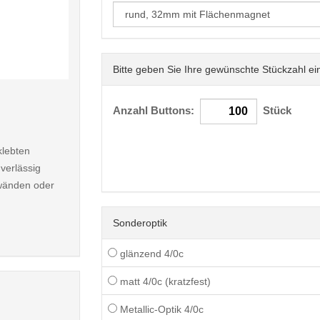
Bitte geben Sie Ihre gewünschte Stückzahl ei
< /picture>
Anzahl Buttons:
Stück
klebten
verlässig
nwänden oder
Sonderoptik
glänzend 4/0c
matt 4/0c (kratzfest)
Metallic-Optik 4/0c