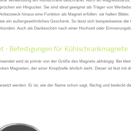
uf eine Verwendung am Kühlschrank beschränkt. Auch an Magnetboards
prüchen ein Hingucker. Sie sind ideal geeignet als Träger von Werbebo
bezweck hinaus eine Funktion als Magnet erfüllen: sie halten Bilder,
sie ein außergewöhnliches Geschenk. So lässt sich beispielsweise die
künden. Auch als Dankeschön nach einer Hochzeit oder Erinnerungsbi
 - Befestigungen für Kühlschrankmagnete
wendet wird ist primär von der Größe des Magnets abhängig. Bei klei
arken Magneten, der einer Knopfzelle ähnlich sieht. Dieser ist fest mi
setzt werden. Er ist, wie der Name schon sagt, flächig und bedeckt d