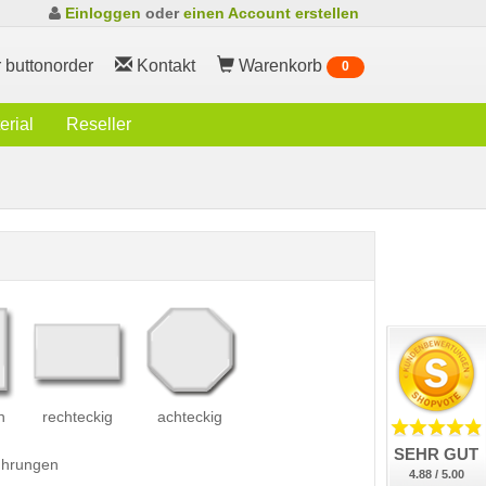
Einloggen
oder
einen Account erstellen
 buttonorder
Kontakt
Warenkorb
0
rial
Reseller
h
rechteckig
achteckig
SEHR GUT
führungen
4.88 / 5.00