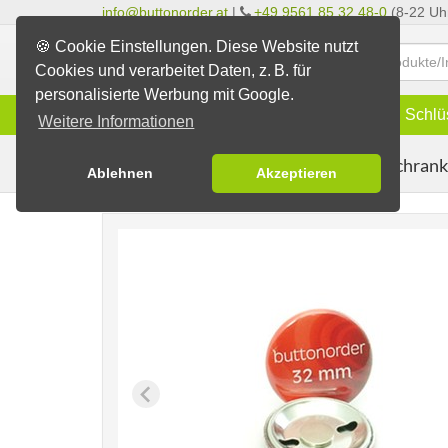
info@buttonorder.at
|
+49 9561 85 32 48-0
(8-22 Uh
🍪 Cookie Einstellungen. Diese Website nutzt
Cookies und verarbeitet Daten, z. B. für
personalisierte Werbung mit Google.
Infos
Buttons
Magnete
Schlü
Weitere Informationen
Kühlschran
Buttons erstellen
Magnetbuttons
Ablehnen
Akzeptieren