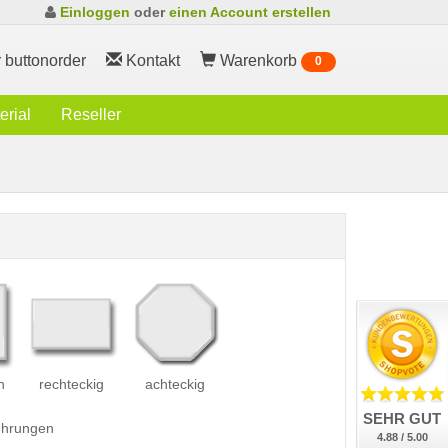
Einloggen
oder
einen Account erstellen
 buttonorder
Kontakt
Warenkorb
0
rial
Reseller
h
rechteckig
achteckig
SEHR GUT
führungen
4.88 / 5.00