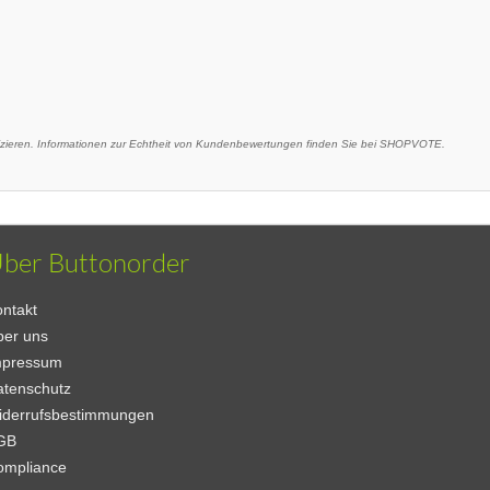
eren. Informationen zur Echtheit von Kundenbewertungen finden Sie bei SHOPVOTE.
ber Buttonorder
ntakt
ber uns
mpressum
atenschutz
iderrufsbestimmungen
GB
ompliance