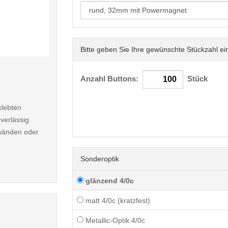
Bitte geben Sie Ihre gewünschte Stückzahl ei
< /picture>
Anzahl Buttons:
Stück
klebten
verlässig
nwänden oder
Sonderoptik
glänzend 4/0c
matt 4/0c (kratzfest)
Metallic-Optik 4/0c