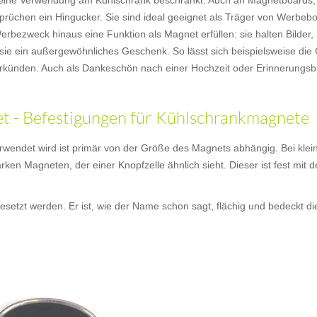
uf eine Verwendung am Kühlschrank beschränkt. Auch an Magnetboards
prüchen ein Hingucker. Sie sind ideal geeignet als Träger von Werbebo
bezweck hinaus eine Funktion als Magnet erfüllen: sie halten Bilder,
sie ein außergewöhnliches Geschenk. So lässt sich beispielsweise die
künden. Auch als Dankeschön nach einer Hochzeit oder Erinnerungsbi
 - Befestigungen für Kühlschrankmagnete
wendet wird ist primär von der Größe des Magnets abhängig. Bei klei
arken Magneten, der einer Knopfzelle ähnlich sieht. Dieser ist fest mi
setzt werden. Er ist, wie der Name schon sagt, flächig und bedeckt d