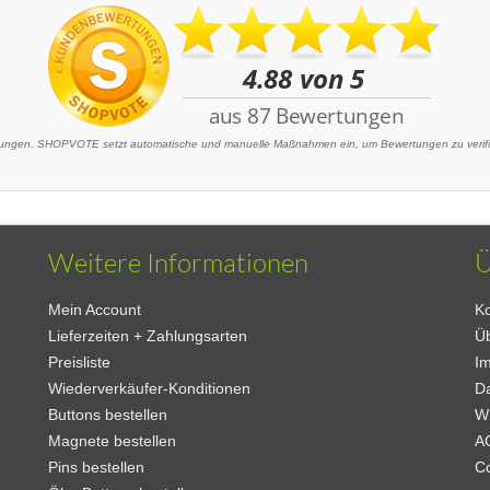
ngen. SHOPVOTE setzt automatische und manuelle Maßnahmen ein, um Bewertungen zu verifizi
Weitere Informationen
Ü
Mein Account
Ko
Lieferzeiten + Zahlungsarten
Ü
Preisliste
I
Wiederverkäufer-Konditionen
D
Buttons bestellen
W
Magnete bestellen
A
Pins bestellen
C