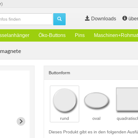
r)
Downloads
über
sselanhänger
Öko-Buttons
Pins
Maschinen+Rohmate
kmagnete
Buttonform
rund
oval
quadratisc
Dieses Produkt gibt es in den folgenden Aus