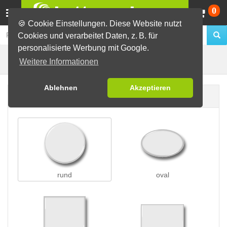
Wa
0
🍪 Cookie Einstellungen. Diese Website nutzt
Cookies und verarbeitet Daten, z. B. für
personalisierte Werbung mit Google.
Nadelbuttons
Buttons erstellen
Weitere Informationen
Ablehnen
Akzeptieren
Buttonform
rund
oval