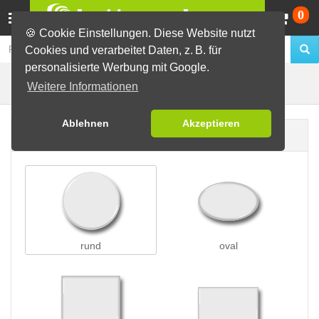
Wa
0
🍪 Cookie Einstellungen. Diese Website nutzt
Cookies und verarbeitet Daten, z. B. für
personalisierte Werbung mit Google.
Nadelbuttons
Buttons erstellen
Weitere Informationen
Ablehnen
Akzeptieren
Buttonform
rund
oval