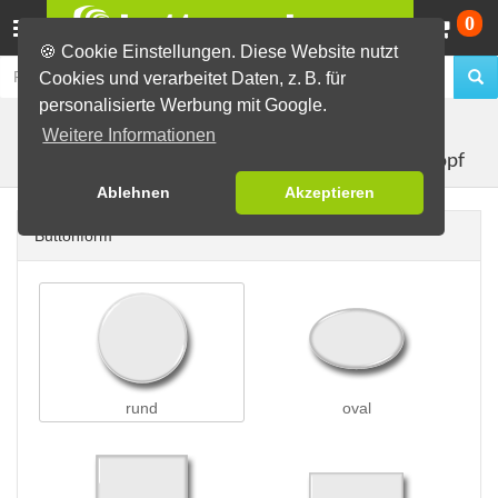
Wa
0
🍪 Cookie Einstellungen. Diese Website nutzt
Cookies und verarbeitet Daten, z. B. für
personalisierte Werbung mit Google.
Buttons erstellen
Buttons mit Druckknopf
Weitere Informationen
Button mit Druckknopf
Ablehnen
Akzeptieren
Buttonform
rund
oval